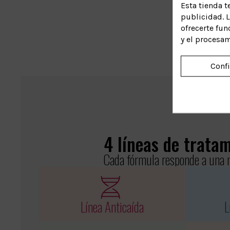
Esta tienda t
publicidad. L
ofrecerte fun
y el procesa
Conf
4 líneas de trata
Cada fórmula responde a una 
Línea Anticaída
L