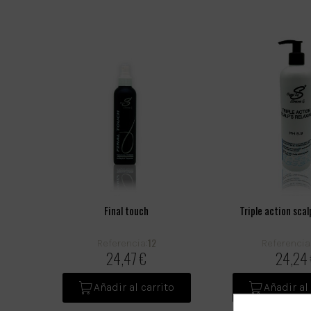
Final touch
Triple action scal
12
Referencia:
Referencia
24,47 €
24,24
Añadir al carrito
Añadir al 