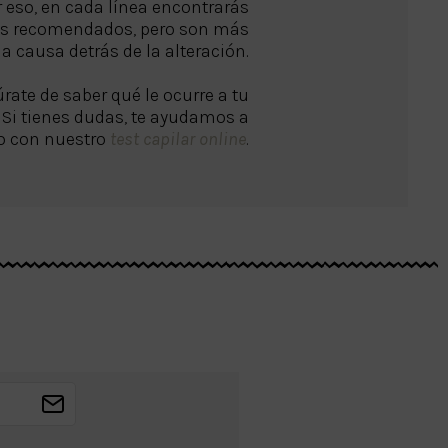
or eso, en cada línea encontrarás
os recomendados, pero son más
la causa detrás de la alteración.
úrate de saber qué le ocurre a tu
 Si tienes dudas, te ayudamos a
o con nuestro
test capilar online
.