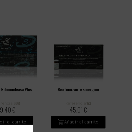
 Ribonucleasa Plus
Reatomizante sinérgico
60B
63
rencia:
Referencia:
9,40 €
45,01 €
dir al carrito
Añadir al carrito