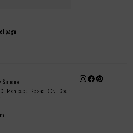
el pago
y Simone
10 - Montcada i Reixac, BCN - Spain
3
4
om