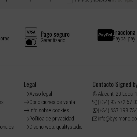
He leído y acepto el
aviso legal
.
Fracciona 
Pago seguro
horas
Paypal pay
Garantizado
Legal
Contacto Signed b
Aviso legal
Alacant, 20 Local 
es
Condiciones de venta
(+34) 93 572 67 0
Info sobre cookies
(+34) 637 198 73
Política de privacidad
info@bysimone.c
ionales
Diseño web: qualitystudio