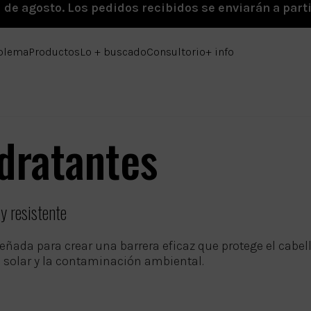
1 de agosto. Los pedidos recibidos se enviarán a parti
oblema
Productos
Lo + buscado
Consultorio
+ info
dratantes
y resistente
ñada para crear una barrera eficaz que protege el cabell
n solar y la contaminación ambiental.