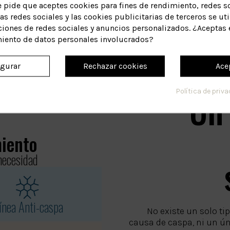
e pide que aceptes cookies para fines de rendimiento, redes so
as redes sociales y las cookies publicitarias de terceros se uti
ciones de redes sociales y anuncios personalizados. ¿Aceptas 
miento de datos personales involucrados?
igurar
Rechazar cookies
Ace
Un
Política de priv
miento
necesidad
ínea Anti-caspa
No existe un solo ti
causa de caspa, ni un ún