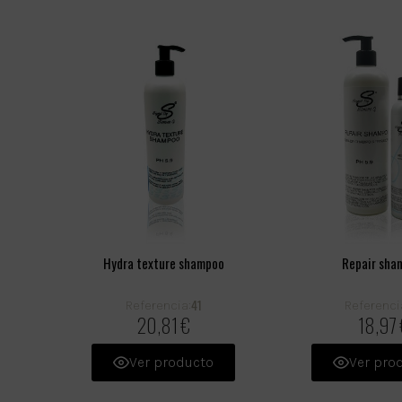
Hydra texture shampoo
Repair sha
41
Referencia:
Referenci
20,81 €
18,97 
Ver producto
Ver pro