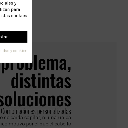
ciales y
lizan para
estas cookies
ptar
 problema,
acidad y cookies
distintas
soluciones
Combinaciones personalizadas
po de caída capilar, ni una única
ico motivo por el que el cabello