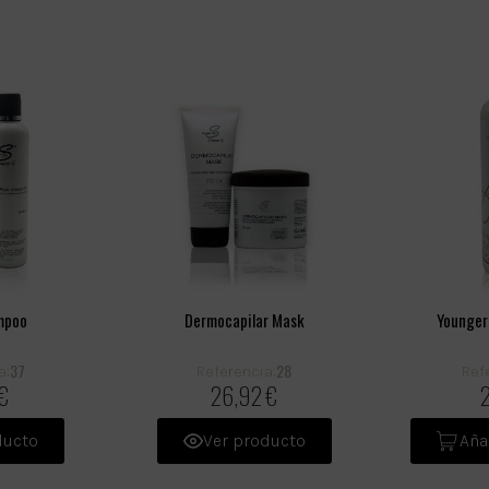
mpoo
Dermocapilar Mask
Younger
37
28
a:
Referencia:
Ref
€
26,92 €
ducto
Ver producto
Aña