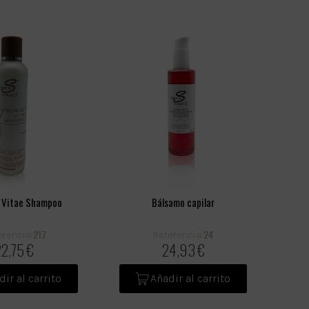
 Vitae Shampoo
Bálsamo capilar
217
24
erencia:
Referencia:
22,75 €
24,93 €
dir al carrito
Añadir al carrito