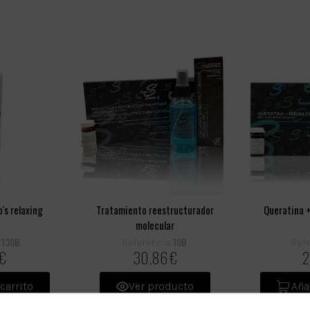
p's relaxing
Tratamiento reestructurador
Queratina +
molecular
130B
10B
:
Referencia:
Refe
 €
30,86 €
2
carrito
Ver producto
Aña