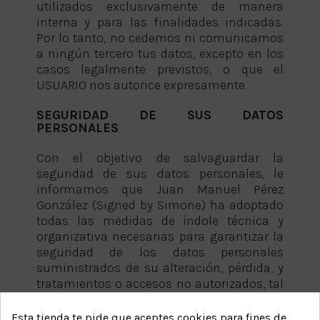
utilizados exclusivamente de manera
interna y para las finalidades indicadas.
Por lo tanto, no cedemos ni comunicamos
a ningún tercero tus datos, excepto en los
casos legalmente previstos, o que el
USUARIO nos autorice expresamente.
SEGURIDAD DE SUS DATOS
PERSONALES
Con el objetivo de salvaguardar la
seguridad de sus datos personales, le
informamos que Juan Manuel Pérez
González (Signed by Simone) ha adoptado
todas las medidas de índole técnica y
organizativa necesarias para garantizar la
seguridad de los datos personales
suministrados de su alteración, pérdida, y
tratamientos o accesos no autorizados, tal
como exige el Real Decreto 1720/2007
regula el reglamento de medidas de
Esta tienda te pide que aceptes cookies para fines de