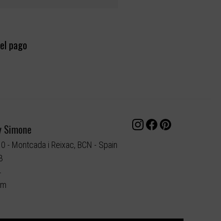
el pago
y Simone
10 - Montcada i Reixac, BCN - Spain
3
4
om