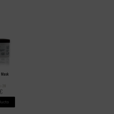
r Mask
28
a:
 €
ducto