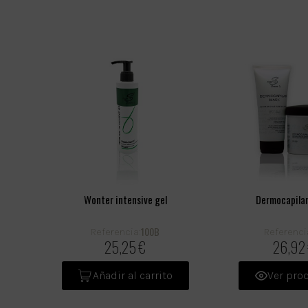
Wonter intensive gel
Dermocapila
100B
Referencia:
Referenci
25,25 €
26,92
Añadir al carrito
Ver pro