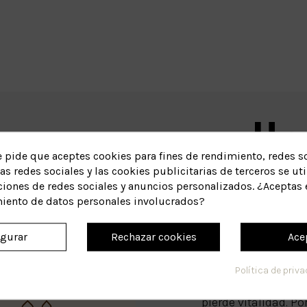
Un
e pide que aceptes cookies para fines de rendimiento, redes so
as redes sociales y las cookies publicitarias de terceros se uti
miento
ciones de redes sociales y anuncios personalizados. ¿Aceptas 
necesidad
miento de datos personales involucrados?
igurar
Rechazar cookies
Ace
ínea Anti-caspa
No existe un solo ti
Política de priv
causa de caspa, ni un ún
pierde vitalidad. P