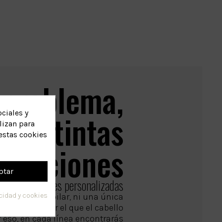
 problema,
distintas
ciales y
lizan para
estas cookies
soluciones
ptar
Combinaciones personalizadas
po de caída capilar, ni una única
acidad y cookies
ico motivo por el que el cabello
or eso, en cada línea encontrarás