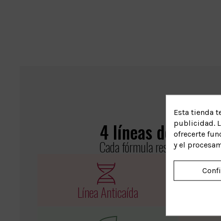
Esta tienda t
publicidad. L
4 líneas de trata
ofrecerte fun
Cada fórmula responde a una 
y el procesa
Conf
Línea Anticaída
L