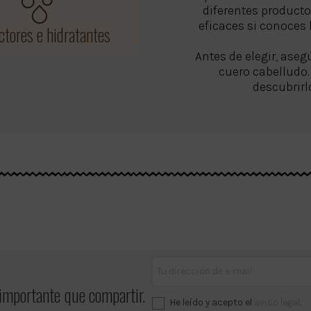
diferentes product
eficaces si conoces 
ctores e hidratantes
Antes de elegir, aseg
cuero cabelludo.
descubrirl
 importante que compartir.
He leído y acepto el
aviso legal
.