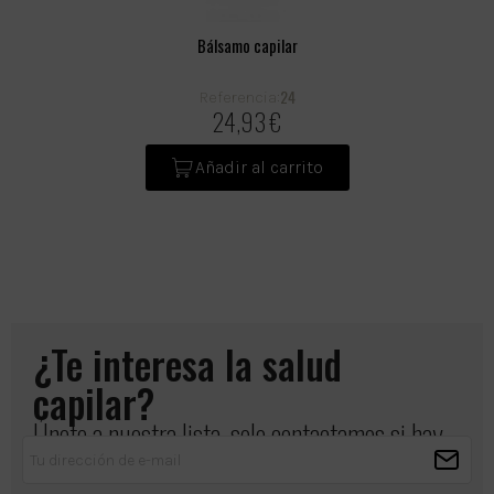
Bálsamo capilar
24
Referencia:
24,93 €
Añadir al carrito
¿Te interesa la salud
capilar?
Únete a nuestra lista, solo contactamos si hay
algo importante que compartir.