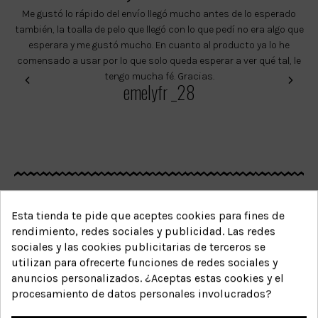
Me gustó lo rápido del envío llegó mucho antes de lo esperado
H
también, la toalla de pelo que llegó con lo que pedí no era algo que
esperara y me gustó mucho. En cuanto al producto ya lo he
de
comensado a usar por lo que solo queda esperar a ver qué tal, le
d
tengo mucha fé. Gracias.
p
emelyfr _28
o
c
Esta tienda te pide que aceptes cookies para fines de
rendimiento, redes sociales y publicidad. Las redes
sociales y las cookies publicitarias de terceros se
Productos relacionados
utilizan para ofrecerte funciones de redes sociales y
anuncios personalizados. ¿Aceptas estas cookies y el
Completa tu rutina capilar para
procesamiento de datos personales involucrados?