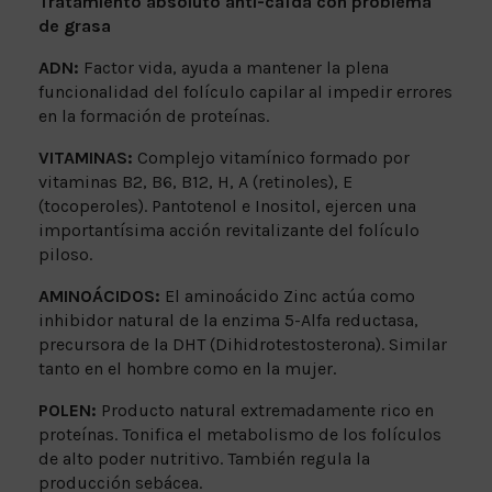
Tratamiento absoluto anti-caída con problema
de grasa
ADN:
Factor vida, ayuda a mantener la plena
funcionalidad del folículo capilar al impedir errores
en la formación de proteínas.
VITAMINAS:
Complejo vitamínico formado por
vitaminas B2, B6, B12, H, A (retinoles), E
(tocoperoles). Pantotenol e Inositol, ejercen una
importantísima acción revitalizante del folículo
piloso.
AMINOÁCIDOS:
El aminoácido Zinc actúa como
inhibidor natural de la enzima 5-Alfa reductasa,
precursora de la DHT (Dihidrotestosterona). Similar
tanto en el hombre como en la mujer.
POLEN:
Producto natural extremadamente rico en
proteínas. Tonifica el metabolismo de los folículos
de alto poder nutritivo. También regula la
producción sebácea.