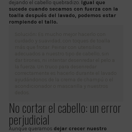
dejando el cabello quebradizo.
Igual que
sucede cuando secamos con fuerza con la
toalla después del lavado, podemos estar
rompiendo el tallo.
Solución: Es mucho mejor hacerlo con
cuidado y suavidad, con toques de toalla
más que frotar. Peinar con utensilios
adecuados a nuestro tipo de cabello, sin
dar tirones, ni intentar desenredar el pelo a
la fuerza. Un truco para desenredar
correctamente es hacerlo durante el lavado
ayudándonos de la crema de champú o el
acondicionador o mascarilla y nuestros
dedos.
No cortar el cabello: un error
perjudicial
Aunque queramos
dejar crecer nuestro