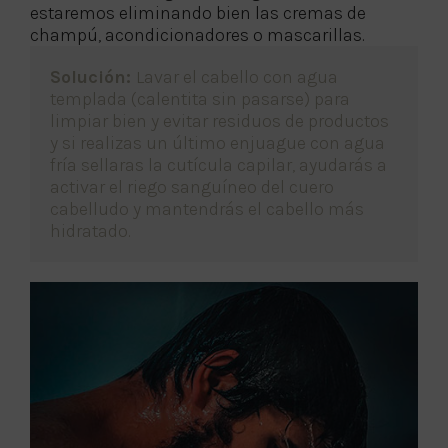
estaremos eliminando bien las cremas de
champú, acondicionadores o mascarillas.
Solución:
Lavar el cabello con agua
templada (calentita sin pasarse) para
limpiar bien y evitar residuos de productos
y si realizas un último enjuague con agua
fría sellaras la cutícula capilar, ayudarás a
activar el riego sanguíneo del cuero
cabelludo y mantendrás el cabello más
hidratado.