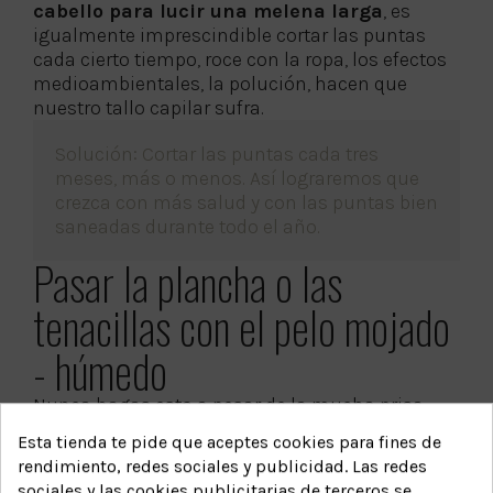
cabello para lucir una melena larga
, es
igualmente imprescindible cortar las puntas
cada cierto tiempo, roce con la ropa, los efectos
medioambientales, la polución, hacen que
nuestro tallo capilar sufra.
Solución: Cortar las puntas cada tres
meses, más o menos. Así lograremos que
crezca con más salud y con las puntas bien
saneadas durante todo el año.
Pasar la plancha o las
tenacillas con el pelo mojado
- húmedo
Nunca hagas esto a pesar de la mucha prisa
que puedas tener en arreglarte.
Esta tienda te pide que aceptes cookies para fines de
rendimiento, redes sociales y publicidad. Las redes
Solución: Antes de pasar tanto la plancha
sociales y las cookies publicitarias de terceros se