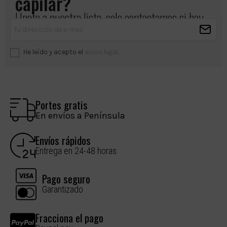
capilar?
Únete a nuestra lista, solo contactamos si hay
algo importante que compartir.
He leído y acepto el
aviso legal
.
Portes gratis
En envíos a Península
Envíos rápidos
Entrega en 24-48 horas
Pago seguro
Garantizado
Fracciona el pago