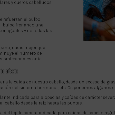
ilares y cueros cabelludos
e refuerzan el bulbo
 el bulbo frenando una
son iguales y no todas las
mismo, nadie mejor que
sminuye el número de
os profesionales ante
te afecte
gar a la caída de nuestro cabello, desde un exceso de gr
eración del sistema hormonal, etc. Os ponemos algunos 
te indicada para alopecias y caídas de carácter severo,
l cabello desde la raíz hasta las puntas.
el tejido capilar indicada para caídas de cabello regul