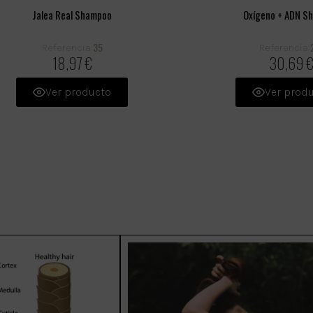
Jalea Real Shampoo
Oxígeno + ADN S
35
Referencia:
Referencia:
18,97 €
30,69 
Ver producto
Ver prod