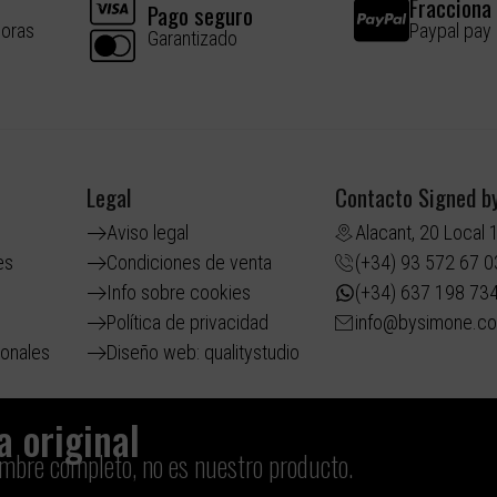
Fracciona 
Pago seguro
horas
Paypal pay
Garantizado
Legal
Contacto Signed b
Aviso legal
Alacant, 20 Local 
es
Condiciones de venta
(+34) 93 572 67 0
Info sobre cookies
(+34) 637 198 73
Política de privacidad
info@bysimone.c
ionales
Diseño web: qualitystudio
 original​
ombre completo, no es nuestro producto.