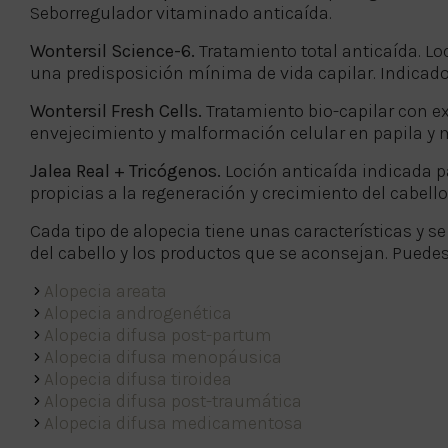
Seborregulador vitaminado anticaída.
Wontersil Science-6.
Tratamiento total anticaída. Lo
una predisposición mínima de vida capilar. Indicado
Wontersil Fresh Cells.
Tratamiento bio-capilar con ex
envejecimiento y malformación celular en papila y ma
Jalea Real + Tricógenos.
Loción anticaída indicada p
propicias a la regeneración y crecimiento del cabell
Cada tipo de alopecia tiene unas características y s
del cabello y los productos que se aconsejan. Pued
Alopecia areata
Alopecia androgenética
Alopecia difusa post-partum
Alopecia difusa menopáusica
Alopecia difusa tiroidea
Alopecia difusa post-traumática
Alopecia difusa medicamentosa