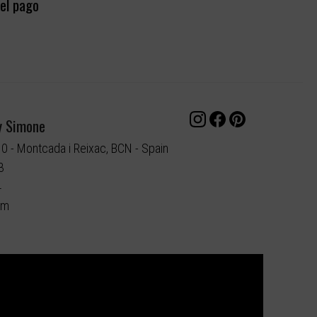
el pago
y Simone
10 - Montcada i Reixac, BCN - Spain
3
4
om