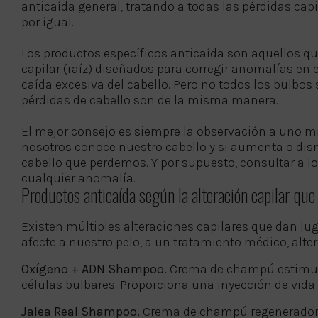
anticaída general, tratando a todas las pérdidas cap
por igual.
Los productos específicos anticaída son aquellos qu
capilar (raíz) diseñados para corregir anomalías en
caída excesiva del cabello. Pero no todos los bulbos 
pérdidas de cabello son de la misma manera.
El mejor consejo es siempre la observación a uno 
nosotros conoce nuestro cabello y si aumenta o di
cabello que perdemos. Y por supuesto, consultar a l
cualquier anomalía.
Productos anticaída según la alteración capilar que 
Existen múltiples alteraciones capilares que dan lu
afecte a nuestro pelo, a un tratamiento médico, alt
Oxígeno + ADN Shampoo.
Crema de champú estimulan
células bulbares. Proporciona una inyección de vida a
Jalea Real Shampoo.
Crema de champú regeneradora d