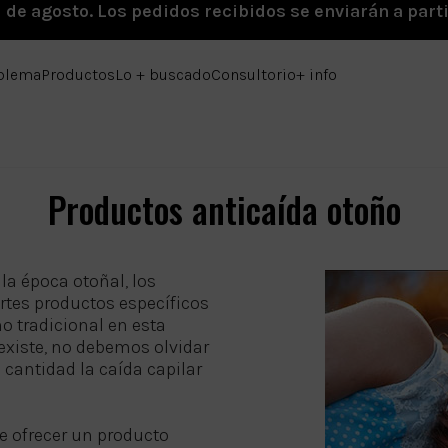
1 de agosto. Los pedidos recibidos se enviarán a parti
oblema
Productos
Lo + buscado
Consultorio
+ info
Productos anticaída otoño
la época otoñal, los
rtes productos específicos
ho tradicional en esta
 existe, no debemos olvidar
cantidad la caída capilar
de ofrecer un producto