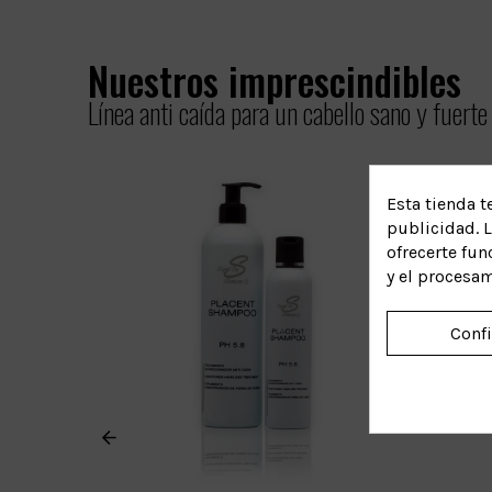
Nuestros imprescindibles
Línea anti caída para un cabello sano y fuerte
Esta tienda t
publicidad. L
ofrecerte fun
y el procesa
Conf