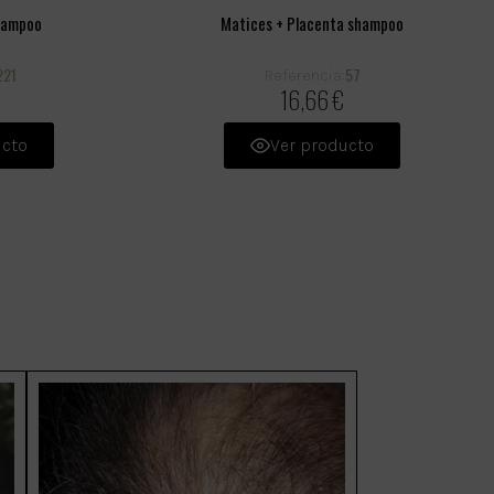
hampoo
Matices + Placenta shampoo
221
57
Referencia:
€
16,66 €
ucto
Ver producto