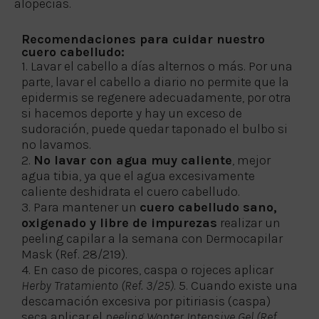
alopecias.
Recomendaciones para cuidar nuestro
cuero cabelludo:
1. Lavar el cabello a días alternos o más. Por una
parte, lavar el cabello a diario no permite que la
epidermis se regenere adecuadamente, por otra
si hacemos deporte y hay un exceso de
sudoración, puede quedar taponado el bulbo si
no lavamos.
2.
No lavar con agua muy caliente
, mejor
agua tibia, ya que el agua excesivamente
caliente deshidrata el cuero cabelludo.
3. Para mantener un
cuero cabelludo sano,
oxigenado y libre de impurezas
realizar un
peeling capilar a la semana con Dermocapilar
Mask (Ref. 28/219).
4. En caso de picores, caspa o rojeces aplicar
Herby Tratamiento (Ref. 3/25)
. 5. Cuando existe una
descamación excesiva por pitiriasis (caspa)
seca aplicar el
peeling Wonter Intensive Gel (Ref.