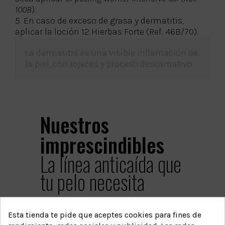
100B)
.
5. En caso de exceso de grasa y dermatitis,
aplicar la loción 12 Hierbas Forte (Ref. 46B/70).
La dermatitis es una visible inflamación de
la piel, con rojeces y proceso descamativo
Nuestros
imprescindibles
La línea anticaída que
tu pelo necesita
Esta tienda te pide que aceptes cookies para fines de