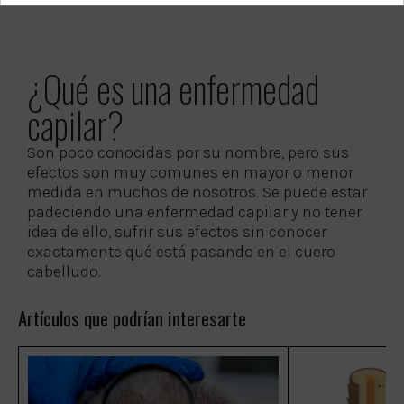
¿Qué es una enfermedad
capilar?
Son poco conocidas por su nombre, pero sus
efectos son muy comunes en mayor o menor
medida en muchos de nosotros. Se puede estar
padeciendo una enfermedad capilar y no tener
idea de ello, sufrir sus efectos sin conocer
exactamente qué está pasando en el cuero
cabelludo.
Artículos que podrían interesarte