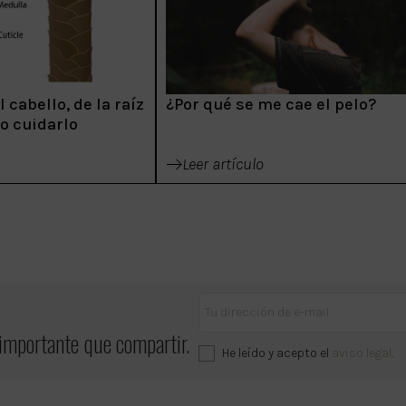
 cabello, de la raíz
¿Por qué se me cae el pelo?
mo cuidarlo
Leer artículo
 importante que compartir.
He leído y acepto el
aviso legal
.