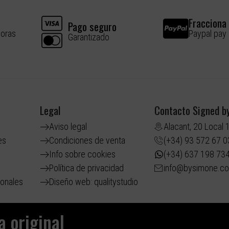
Fracciona 
Pago seguro
horas
Paypal pay
Garantizado
Legal
Contacto Signed b
Aviso legal
Alacant, 20 Local 
es
Condiciones de venta
(+34) 93 572 67 0
Info sobre cookies
(+34) 637 198 73
Política de privacidad
info@bysimone.c
ionales
Diseño web: qualitystudio
 original​