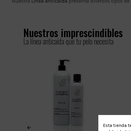
Nuestra
Línea anticaída
presenta diversos tipos de
Nuestros imprescindibles
La línea anticaída que tu pelo necesita
Esta tienda t