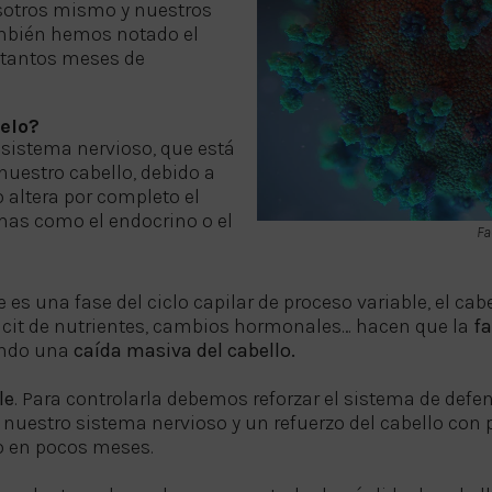
osotros mismo y nuestros
también hemos notado el
 tantos meses de
pelo?
sistema nervioso, que está
nuestro cabello, debido a
 altera por completo el
emas como el endocrino o el
Fa
e es una fase del ciclo capilar de proceso variable, el ca
ficit de nutrientes, cambios hormonales… hacen que la
fa
endo una
caída masiva del cabello.
le
. Para controlarla debemos reforzar el sistema de defe
 nuestro sistema nervioso y un refuerzo del cabello con 
lo en pocos meses.