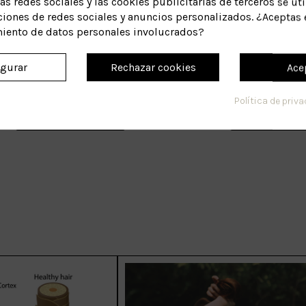
as redes sociales y las cookies publicitarias de terceros se uti
ciones de redes sociales y anuncios personalizados. ¿Aceptas 
miento de datos personales involucrados?
Jalea Real Shampoo
Oxígeno + ADN S
igurar
Rechazar cookies
Ace
35
Referencia:
Referencia:
18,97 €
30,69 
Política de priv
Ver producto
Ver prod