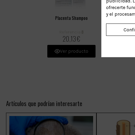
publicidad. L
ofrecerte fun
y el procesa
Placenta Shampoo
Conf
8
Referencia:
20,13 €
Ver producto
Artículos que podrían interesarte