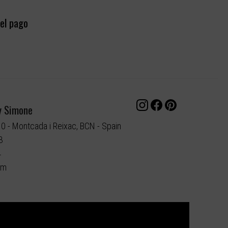
el pago
y Simone
10 - Montcada i Reixac, BCN - Spain
3
4
om