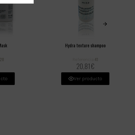
Mask
Hydra texture shampoo
28
41
Referencia:
20,81 €
ucto
Ver producto