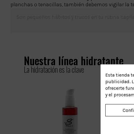
planchas o tenacillas, también debemos vigilar la t
Son pequeños hábitos y trucos en tu rutina capila
Nuestra línea hidratante
La hidratación es la clave
Esta tienda t
publicidad. L
ofrecerte fun
y el procesa
Conf