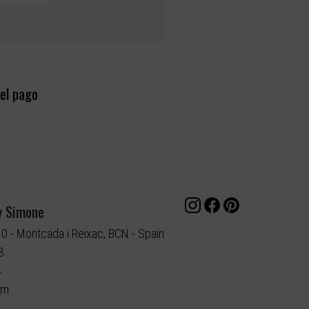
el pago
y Simone
10 - Montcada i Reixac, BCN - Spain
3
4
om