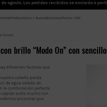
1 de agosto. Los pedidos recibidos se enviarán a parti
oblema
Productos
Lo + buscado
Consultorio
+ info
s trucos
 con brillo “Modo On” con sencillo
 hay diferentes factores que
nuestro cabello pierda
Sol, de agua salada, de
en la combinación perfecta
lo capilar sufre mucho con
 podemos encontrar que