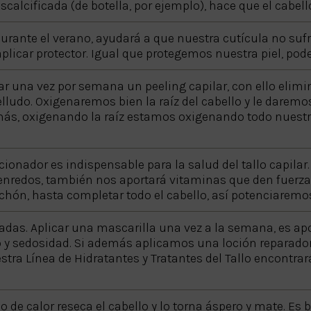
calcificada (de botella, por ejemplo), hace que el cabel
 durante el verano, ayudará a que nuestra cutícula no sufr
plicar protector. Igual que protegemos nuestra piel, pod
zar una vez por semana un peeling capilar, con ello elim
udo. Oxigenaremos bien la raíz del cabello y le daremos
ás, oxigenando la raíz estamos oxigenando todo nuestro
onador es indispensable para la salud del tallo capila
enredos, también nos aportará vitaminas que den fuerza y
ón, hasta completar todo el cabello, así potenciaremos 
iadas. Aplicar una mascarilla una vez a la semana, es apo
rillo y sedosidad. Si además aplicamos una loción reparado
uestra Línea de Hidratantes y Tratantes del Tallo encontr
eso de calor reseca el cabello y lo torna áspero y mate. 