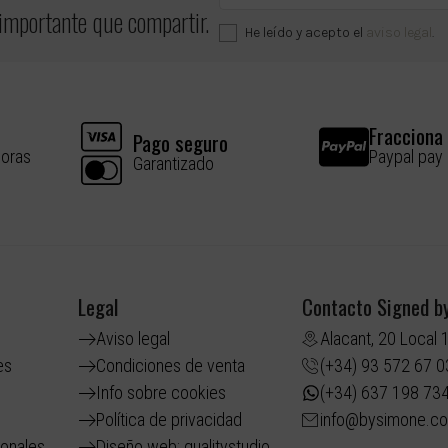
 importante que compartir.
He leído y acepto el
aviso legal
.
Fracciona 
Pago seguro
horas
Paypal pay
Garantizado
Legal
Contacto Signed b
Aviso legal
Alacant, 20 Local 
es
Condiciones de venta
(+34) 93 572 67 0
Info sobre cookies
(+34) 637 198 73
Política de privacidad
info@bysimone.c
ionales
Diseño web: qualitystudio