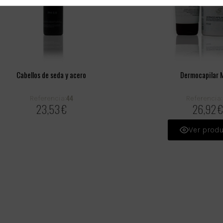
Cabellos de seda y acero
Dermocapilar 
44
Referencia:
Referencia:
23,53 €
26,92 €
Ver prod