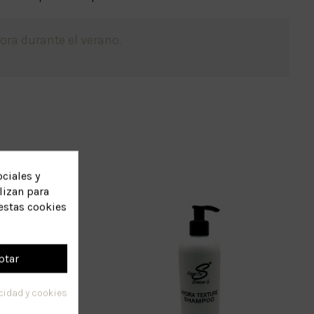
ora durante el verano.
ciales y
lizan para
estas cookies
ptar
acidad y cookies