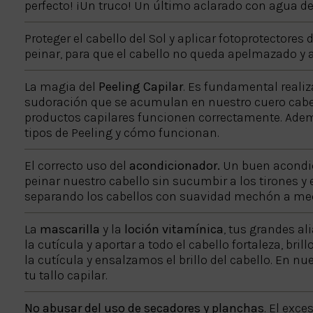
perfecto! ¡Un truco! Un último aclarado con agua des
Proteger el cabello del Sol y aplicar fotoprotectores
peinar, para que el cabello no queda apelmazado y a
La magia del
Peeling Capilar
. Es fundamental reali
sudoración que se acumulan en nuestro cuero cabell
productos capilares funcionen correctamente. Adem
tipos de Peeling y cómo funcionan.
El correcto uso del
acondicionador.
Un buen acondici
peinar nuestro cabello sin sucumbir a los tirones y 
separando los cabellos con suavidad mechón a mech
La
mascarilla
y la
loción vitamínica
, tus grandes al
la cutícula y aportar a todo el cabello fortaleza, b
la cutícula y ensalzamos el brillo del cabello. En n
tu tallo capilar.
No abusar del uso de secadores y planchas
. El exc